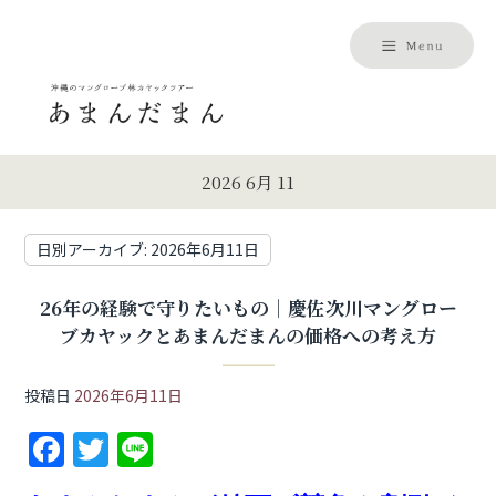
2026 6月 11
日別アーカイブ:
2026年6月11日
26年の経験で守りたいもの｜慶佐次川マングロー
ブカヤックとあまんだまんの価格への考え方
投稿日
2026年6月11日
F
T
Li
a
w
n