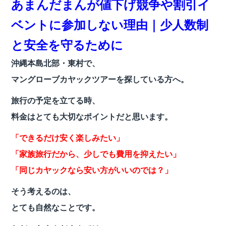
あまんだまんが値下げ競争や割引イ
c
itt
e
e
er
ベントに参加しない理由｜少人数制
b
と安全を守るために
o
沖縄本島北部・東村で、
o
マングローブカヤックツアーを探している方へ。
k
旅行の予定を立てる時、
料金はとても大切なポイントだと思います。
「できるだけ安く楽しみたい」
「家族旅行だから、少しでも費用を抑えたい」
「同じカヤックなら安い方がいいのでは？」
そう考えるのは、
とても自然なことです。