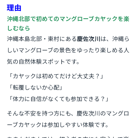
e
er
理由
b
沖縄北部で初めてのマングローブカヤックを楽
o
しむなら
o
沖縄本島北部・東村にある
慶佐次川
は、沖縄ら
k
しいマングローブの景色をゆったり楽しめる人
気の自然体験スポットです。
「カヤックは初めてだけど大丈夫？」
「転覆しないか心配」
「体力に自信がなくても参加できる？」
そんな不安を持つ方にも、慶佐次川のマングロ
ーブカヤックは参加しやすい体験です。