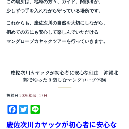
この場所は、地域の方々、ガイド、関係者が、
少しずつ手を入れながら守っている場所です。
これからも、慶佐次川の自然を大切にしながら、
初めての方にも安心して楽しんでいただける
マングローブカヤックツアーを行っていきます。
慶佐次川カヤックが初心者に安心な理由｜沖縄北
部でゆったり楽しむマングローブ体験
投稿日
2026年6月17日
F
T
Li
a
w
n
慶佐次川カヤックが初心者に安心な
c
itt
e