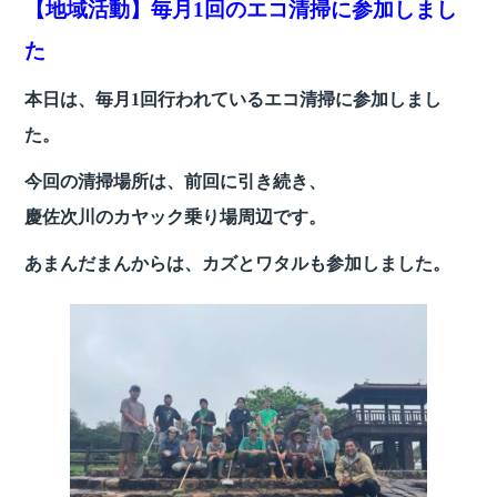
【地域活動】毎月1回のエコ清掃に参加しまし
c
itt
e
e
er
た
b
本日は、毎月1回行われているエコ清掃に参加しまし
o
た。
o
今回の清掃場所は、前回に引き続き、
k
慶佐次川のカヤック乗り場周辺です。
あまんだまんからは、カズとワタルも参加しました。