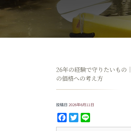
26年の経験で守りたいもの
の価格への考え方
投稿日
2026年6月11日
F
T
Li
a
w
n