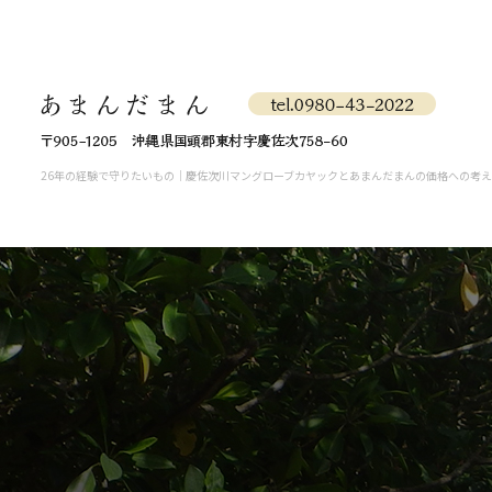
26年の経験で守りたいもの｜慶佐次川マングローブカヤックとあまんだまんの価格への考え