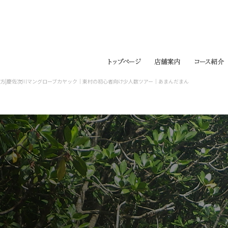
方|慶佐次川マングローブカヤック｜東村の初心者向け少人数ツアー｜あまんだまん