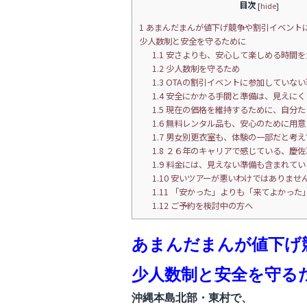
c
itt
e
目次
[
hide
]
e
er
1
あまんだまんが値下げ競争や割引イベント
少人数制と安全を守るために
b
1.1
安さよりも、安心して楽しめる時間を
1.2
少人数制を守るため
o
1.3
OTAの割引イベントに参加していない
o
1.4
安全にかかる手間と準備は、見えにく
1.5
現在の価格を維持するために、自分た
k
1.6
無料レンタル品も、安心のために用意
1.7
男女別更衣室も、体験の一部だと考え
1.8
２６年のキャリアで感じている、慶佐
1.9
料金には、見えない準備も含まれてい
1.10
安いツアーが悪いわけではありませ
1.11
「安かった」よりも「来てよかった
1.12
ご予約を検討中の方へ
あまんだまんが値下げ
少人数制と安全を守る
沖縄本島北部・東村で、