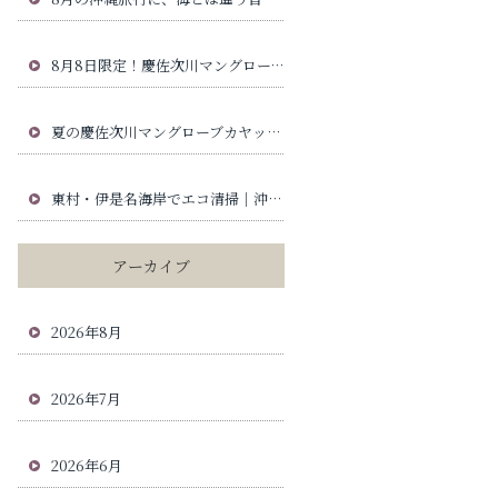
8月8日限定！慶佐次川マングローブカヤックで高級パイナップル「ゴールドバレル」が当たる夏の特別企画
夏の慶佐次川マングローブカヤック服装ガイド｜沖縄旅行で安心の持ち物と日焼け対策
東村・伊是名海岸でエコ清掃｜沖縄北部の海と慶佐次川の自然を守る活動
アーカイブ
2026年8月
2026年7月
2026年6月