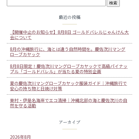
最近の投稿
【開催中止のお知らせ】8月8日 ゴールドバレルじゃんけん大
会について
8月の沖縄旅行に、海とは違う自然時間を。慶佐次川マング
ローブカヤック
8月8日限定！慶佐次川マングローブカヤックで高級パイナッ
プル「ゴールドバレル」が当たる夏の特別企画
夏の慶佐次川マングローブカヤック服装ガイド｜沖縄旅行で
安心の持ち物と日焼け対策
東村・伊是名海岸でエコ清掃｜沖縄北部の海と慶佐次川の自
然を守る活動
アーカイブ
2026年8月