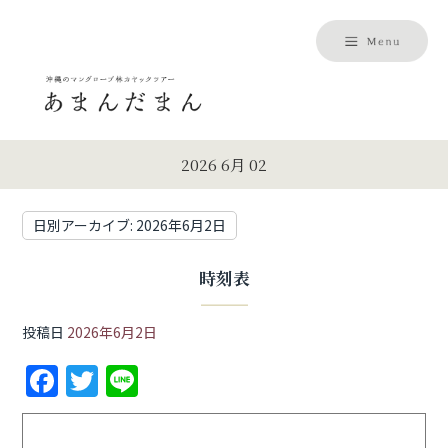
2026 6月 02
日別アーカイブ:
2026年6月2日
時刻表
投稿日
2026年6月2日
F
T
Li
a
w
n
c
itt
e