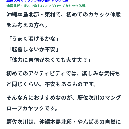
c
itt
e
沖縄北部・東村で楽しむマングローブカヤック体験
e
er
沖縄本島北部・東村で、初めてのカヤック体験
b
をお考えの方へ。
o
「うまく漕げるかな」
o
「転覆しないか不安」
k
「体力に自信がなくても大丈夫？」
初めてのアクティビティでは、楽しみな気持ち
と同じくらい、不安もあるものです。
そんな方におすすめなのが、慶佐次川のマング
ローブカヤックです。
慶佐次川は、沖縄本島北部・やんばるの自然に