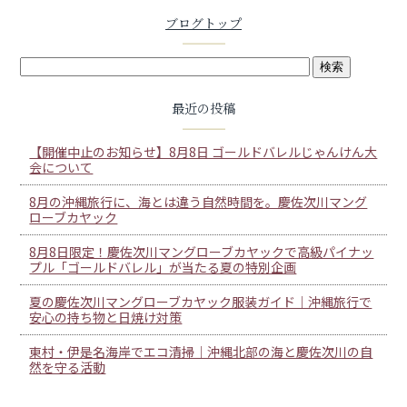
ブログトップ
最近の投稿
【開催中止のお知らせ】8月8日 ゴールドバレルじゃんけん大
会について
8月の沖縄旅行に、海とは違う自然時間を。慶佐次川マング
ローブカヤック
8月8日限定！慶佐次川マングローブカヤックで高級パイナッ
プル「ゴールドバレル」が当たる夏の特別企画
夏の慶佐次川マングローブカヤック服装ガイド｜沖縄旅行で
安心の持ち物と日焼け対策
東村・伊是名海岸でエコ清掃｜沖縄北部の海と慶佐次川の自
然を守る活動