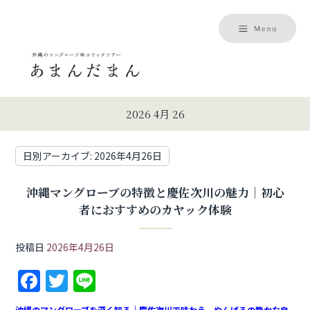
2026 4月 26
日別アーカイブ:
2026年4月26日
沖縄マングローブの特徴と慶佐次川の魅力｜初心
者におすすめのカヤック体験
投稿日
2026年4月26日
F
T
Li
a
w
n
沖縄のマングローブを深く知る｜慶佐次川で味わう、やんばるの静かな自