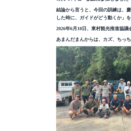
e
er
結論から言うと、今回の訓練は、慶
b
した時に、ガイドがどう動くか」を
o
2026年6月18日、東村観光推進
o
k
あまんだまんからは、カズ、ちっち