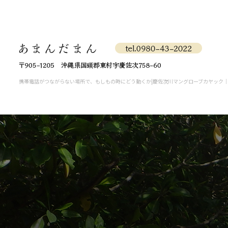
携帯電話がつながらない場所で、もしもの時にどう動くか|慶佐次川マングローブカヤック