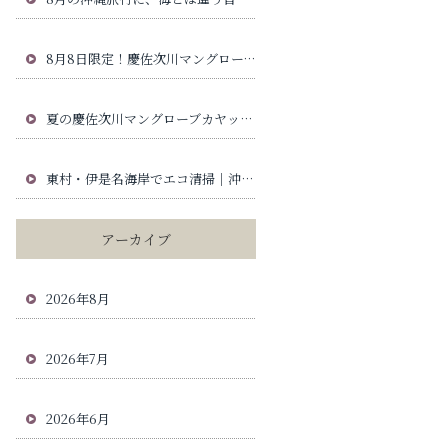
8月8日限定！慶佐次川マングローブカヤックで高級パイナップル「ゴールドバレル」が当たる夏の特別企画
夏の慶佐次川マングローブカヤック服装ガイド｜沖縄旅行で安心の持ち物と日焼け対策
東村・伊是名海岸でエコ清掃｜沖縄北部の海と慶佐次川の自然を守る活動
アーカイブ
2026年8月
2026年7月
2026年6月