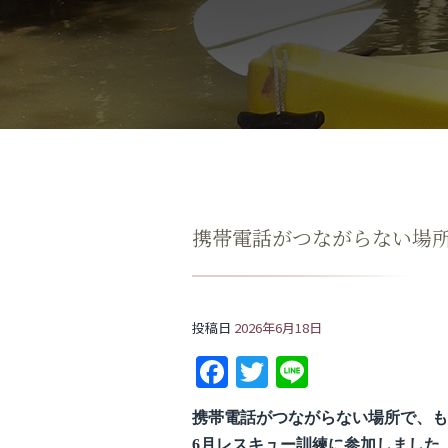
携帯電話がつながらない場
投稿日
2026年6月18日
F
T
Li
a
w
n
携帯電話がつながらない場所で、も
c
itt
e
6月レスキュー訓練に参加しました