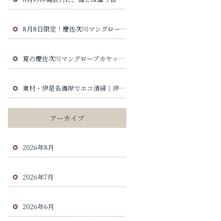
8月8日限定！慶佐次川マングローブカヤックで高級パイナップル「ゴールドバレル」が当たる夏の特別企画
夏の慶佐次川マングローブカヤック服装ガイド｜沖縄旅行で安心の持ち物と日焼け対策
東村・伊是名海岸でエコ清掃｜沖縄北部の海と慶佐次川の自然を守る活動
アーカイブ
2026年8月
2026年7月
2026年6月