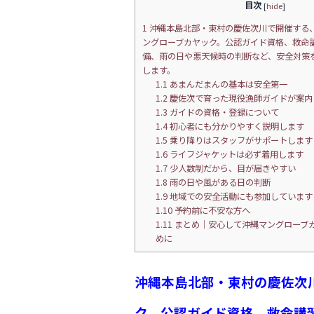
c
itt
e
目次
[
hide
]
e
er
1
沖縄本島北部・東村の慶佐次川で開催する
ングローブカヤック。公認ガイド資格、救命
b
備、雨の日や悪天候時の判断など、安全対策
します。
o
1.1
あまんだまんの基本は安全第一
o
1.2
慶佐次で育った現役漁師ガイドが案内
1.3
ガイドの資格・登録について
k
1.4
初心者にも分かりやすく説明します
1.5
乗り降りはスタッフがサポートします
1.6
ライフジャケットは必ず着用します
1.7
少人数制だから、目が届きやすい
1.8
雨の日や風がある日の判断
1.9
地域での安全活動にも参加しています
1.10
予約前に不安な方へ
1.11
まとめ｜安心して沖縄マングローブ
めに
沖縄本島北部・東村の慶佐次
ク。公認ガイド資格、救命講