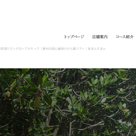
慶佐次川マングローブカヤック｜東村の初心者向け少人数ツアー｜あまんだまん