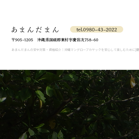
あまんだまんの安全対策・資格紹介｜沖縄マングローブカヤックを安心して楽しむために|