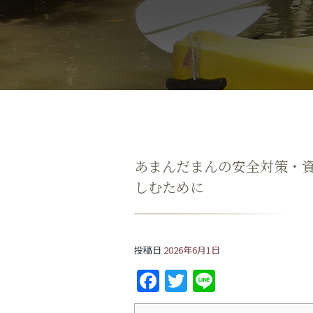
あまんだまんの安全対策・
しむために
投稿日
2026年6月1日
F
T
Li
a
w
n