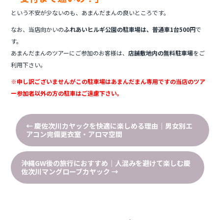
という不安が少ないのも、あまんだまんの良いところです。
なお、当店向かいの
ふれあいヒルギ公園の駐車場は、普通車1台500円
で
す。
あまんだまんのツアーにご参加のお客様は、
店舗敷地内の無料駐車場
をご
利用下さい。
※申し訳ございませんがこの駐車場はあまんだまん専用ですの当店のツア
ー参加者以外の方の駐車はご遠慮下さい。
←
慶佐次川カヤックを快適に楽しめる理由｜男女別エ
アコン完備更衣室・アロマ空間
沖縄GW後の旅行におすすめ｜人混みを避けて楽しむ慶
佐次川マングローブカヤック
→