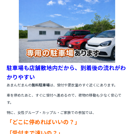
c
itt
e
e
er
b
o
o
k
駐車場も店舗敷地内だから、到着後の流れがわ
かりやすい
あまんだまんの
無料駐車場
は、受付や更衣室のすぐ近くにあります。
車を停めたあと、すぐに受付へ進めるので、荷物の移動も少なく安心で
す。
特に、女性グループ・カップル・ご家族での参加では、
「どこに停めればいいの？」
「受付まで遠いの？」