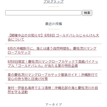
ブログトップ
最近の投稿
【開催中止のお知らせ】8月8日 ゴールドバレルじゃんけん大
会について
8月の沖縄旅行に、海とは違う自然時間を。慶佐次川マング
ローブカヤック
8月8日限定！慶佐次川マングローブカヤックで高級パイナッ
プル「ゴールドバレル」が当たる夏の特別企画
夏の慶佐次川マングローブカヤック服装ガイド｜沖縄旅行で
安心の持ち物と日焼け対策
東村・伊是名海岸でエコ清掃｜沖縄北部の海と慶佐次川の自
然を守る活動
アーカイブ